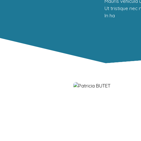
Mauris vehicula ul
Ut tristique nec
In ha