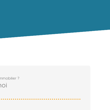
mmobilier ?
moi