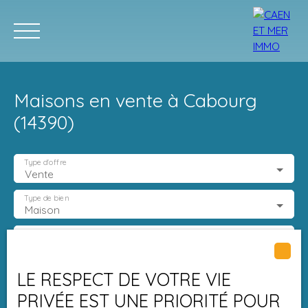
Maisons en vente à Cabourg
(14390)
Type d'offre
Vente
ACCUEIL
ACHETER
LOUER
ESTIMER
VENDRE
progra
Type de bien
Maison
Estimation
Localisation
Cabourg (14390)
LE RESPECT DE VOTRE VIE
Budget max (€)
PRIVÉE EST UNE PRIORITÉ POUR