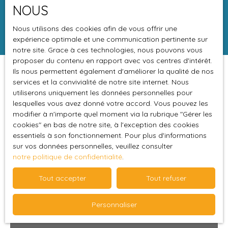
Surface min (m²)
NOUS
Rechercher
Nous utilisons des cookies afin de vous offrir une
expérience optimale et une communication pertinente sur
notre site. Grace à ces technologies, nous pouvons vous
proposer du contenu en rapport avec vos centres d'intérêt.
Ils nous permettent également d'améliorer la qualité de nos
Trier par
Créer une alerte
services et la convivialité de notre site internet. Nous
Pertinence
utiliserons uniquement les données personnelles pour
lesquelles vous avez donné votre accord. Vous pouvez les
modifier à n'importe quel moment via la rubrique ″Gérer les
Sous compromis
cookies″ en bas de notre site, à l'exception des cookies
essentiels à son fonctionnement. Pour plus d'informations
sur vos données personnelles, veuillez consulter
notre politique de confidentialité
.
Tout accepter
Tout refuser
Personnaliser
249 900
€