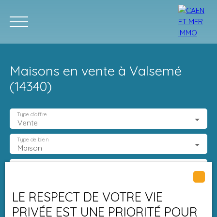
Maisons en vente à Valsemé
(14340)
Type d'offre
Vente
ACCUEIL
ACHETER
LOUER
ESTIMER
VENDRE
progra
Type de bien
Maison
Estimation
Localisation
Valsemé (14340)
LE RESPECT DE VOTRE VIE
Budget max (€)
PRIVÉE EST UNE PRIORITÉ POUR