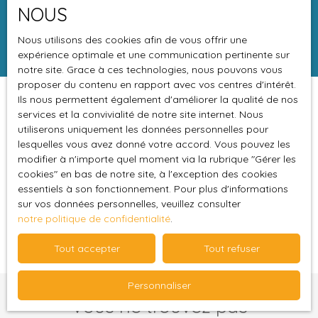
Surface min (m²)
NOUS
Rechercher
Nous utilisons des cookies afin de vous offrir une
expérience optimale et une communication pertinente sur
notre site. Grace à ces technologies, nous pouvons vous
proposer du contenu en rapport avec vos centres d'intérêt.
Ils nous permettent également d'améliorer la qualité de nos
Trier par
Créer une alerte
services et la convivialité de notre site internet. Nous
Pertinence
utiliserons uniquement les données personnelles pour
lesquelles vous avez donné votre accord. Vous pouvez les
modifier à n'importe quel moment via la rubrique ″Gérer les
cookies″ en bas de notre site, à l'exception des cookies
essentiels à son fonctionnement. Pour plus d'informations
sur vos données personnelles, veuillez consulter
notre politique de confidentialité
.
Aucun résultat
Tout accepter
Tout refuser
Personnaliser
Vous ne trouvez pas