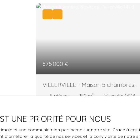
675 000
€
VILLERVILLE - Maison 5 chambres
avec prestations hauts de gammes
8
pièces
182
m²
Villerville 14113
Nous avons le plaisir de vous proposer une
charmante maison de plus de160 m² (carrez
 EST UNE PRIORITÉ POUR NOUS
édifiée sur un terrain d'environ 780 m², elle
offre un cadre de vie agréable et paisible.
optimale et une communication pertinente sur notre site. Grace à c
Avec ses 8 pièces, elle est idéale pour une
 d'améliorer la qualité de nos services et la convivialité de notre s