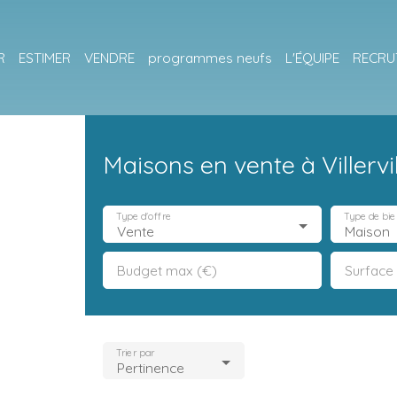
R
ESTIMER
VENDRE
programmes neufs
L'ÉQUIPE
RECRU
Maisons en vente à Villervil
Type d'offre
Type de bie
Vente
Maison
Budget max (€)
Surface
Trier par
Pertinence