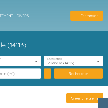
TEMENT
DIVERS
Estimation
le (14113)
n
Localisation
Villerville (14113)
Rechercher
 min (m²)
Créer une alerte