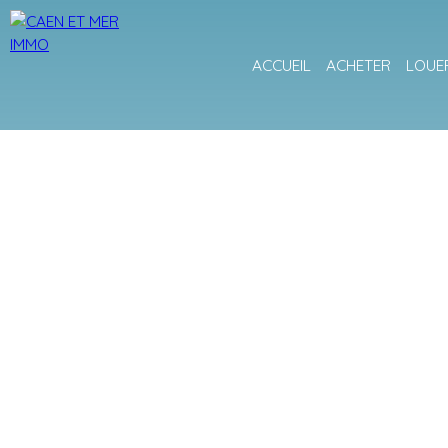
ACCUEIL
ACHETER
LOUE
+
−