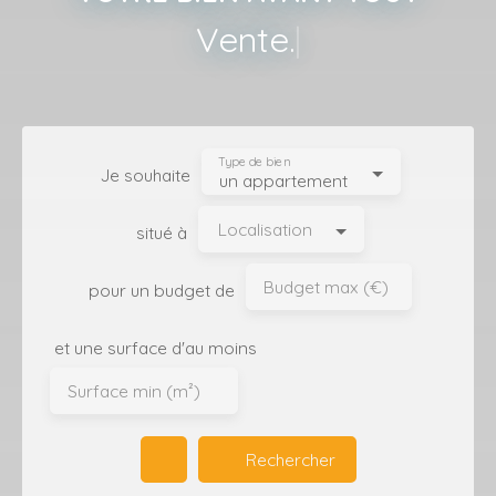
Location
|
Type de bien
Je souhaite
un appartement
Localisation
situé à
Budget max (€)
pour un budget de
et une surface d'au moins
Surface min (m²)
Rechercher