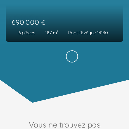
690 000
€
6
pièces
187
m²
Pont-l'Évêque 14130
Vous ne trouvez pas