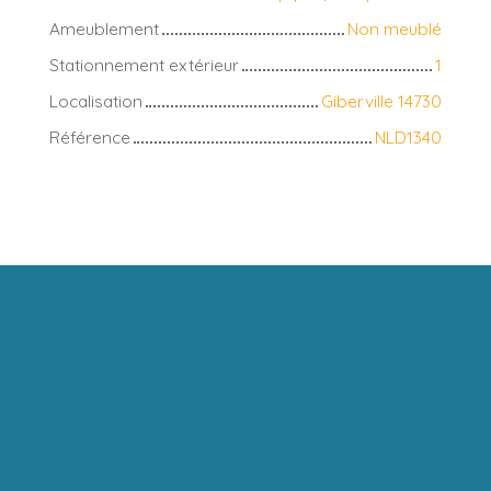
Ameublement
Non meublé
Stationnement extérieur
1
Localisation
Giberville 14730
Référence
NLD1340