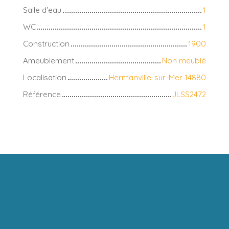
Salle d'eau
1
WC
1
Construction
1900
Ameublement
Non meublé
Localisation
Hermanville-sur-Mer 14880
Référence
JLSS2472