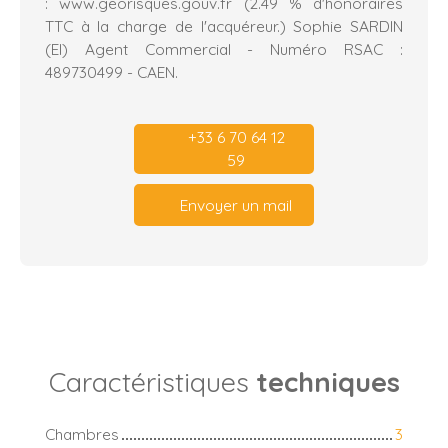
: www.georisques.gouv.fr (2.49 % d'honoraires
TTC à la charge de l'acquéreur.) Sophie SARDIN
(EI) Agent Commercial - Numéro RSAC :
489730499 - CAEN.
+33 6 70 64 12
59
Envoyer un mail
Caractéristiques
techniques
Chambres
3