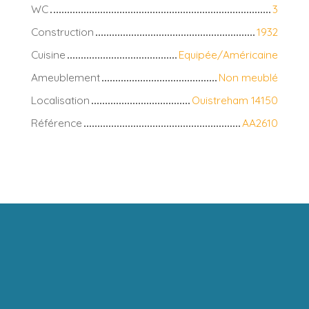
WC
3
Construction
1932
Cuisine
Equipée/Américaine
Ameublement
Non meublé
Localisation
Ouistreham 14150
Référence
AA2610