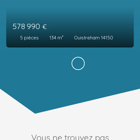
578 990
€
5
pièces
134
m²
Ouistreham 14150
Vous ne trouvez pas