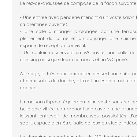
Le rez-de-chaussée se compose de la façon suivante 
- Une entrée avec penderie menant à un vaste salon 
sa cheminée ouverte).
- Une salle à manger prolongée par une terrasse
pleinement du calme et du paysage. Une cuisine
espace de réception convivial.
- Un couloir desservant un WC invité, une salle d
dressing ainsi que deux chambres et un WC privé.
À l'étage, le très spacieux pallier dessert une suite 
et deux salles de douche, offrant un espace nuit con
agencé.
La maison dispose également d'un vaste sous-sol de
belle baie vitrée, comprenant une cave et une grande
laissant entrevoir de nombreuses possibilités d
sport, espace bien-être, salle de jeux ou studio indép
Le domaine s'étend sur plus de 110 hectares et 