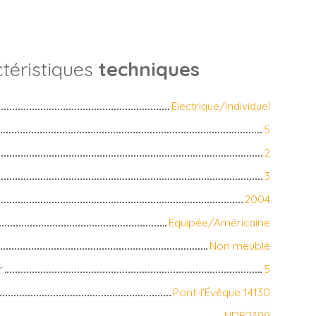
téristiques
techniques
Electrique/Individuel
5
2
3
2004
Equipée/Américaine
Non meublé
r
5
Pont-l'Évêque 14130
NDR2399