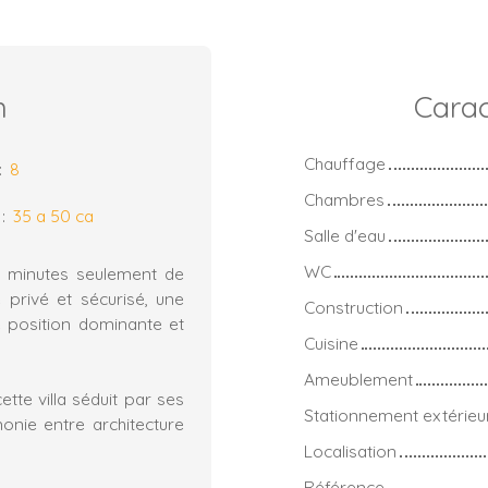
n
Carac
Chauffage
:
8
Chambres
:
35 a 50 ca
Salle d'eau
WC
s minutes seulement de
 privé et sécurisé, une
Construction
 position dominante et
Cuisine
Ameublement
tte villa séduit par ses
Stationnement extérieu
onie entre architecture
Localisation
Référence