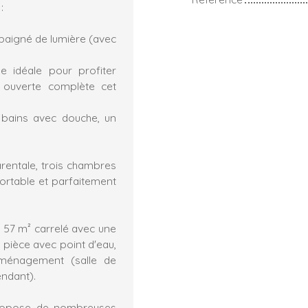
:
baigné de lumière (avec
 idéale pour profiter
 ouverte complète cet
e bains avec douche, un
parentale, trois chambres
fortable et parfaitement
 57 m² carrelé avec une
 pièce avec point d'eau,
'aménagement (salle de
endant).
propose de nombreuses