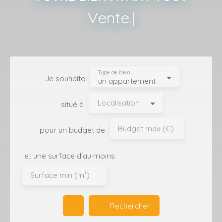
Locatio
|
Type de bien
Je souhaite
un appartement
Localisation
situé à
Budget max (€)
pour un budget de
et une surface d'au moins
Surface min (m²)
Rechercher