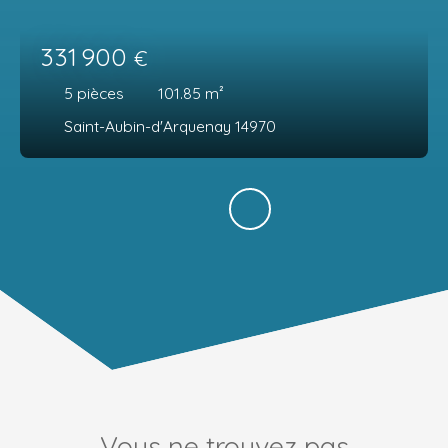
331 900
€
5
pièces
101.85
m²
Saint-Aubin-d'Arquenay 14970
Vous ne trouvez pas