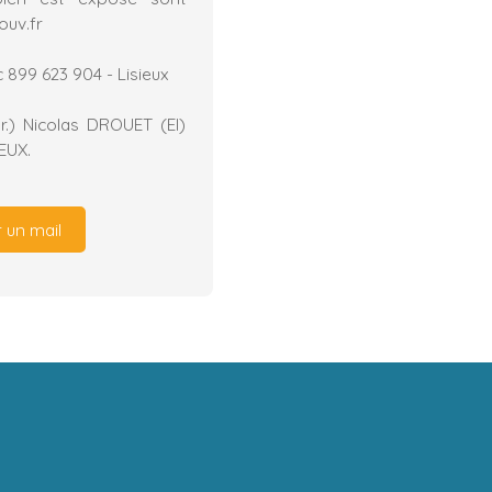
ouv.fr
 899 623 904 - Lisieux
r.) Nicolas DROUET (EI)
EUX.
 un mail