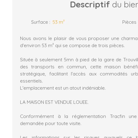
Descriptif
du bie
Surface
:
53
m²
Pièces
Nous avons le plaisir de vous proposer une charm
d'environ 53 m² qui se compose de trois pièces.
Située à seulement 5mn à pied de la gare de Trouvill
des transports en commun, cette maison bénéfi
stratégique, facilitant l'accès aux commodités ur
essentiels.
L'emplacement est un atout indéniable.
LA MAISON EST VENDUE LOUEE.
Conformément à la réglementation Tracfin une 
demandée pour toute visite.
Les informations sur les risques auxquels ce 