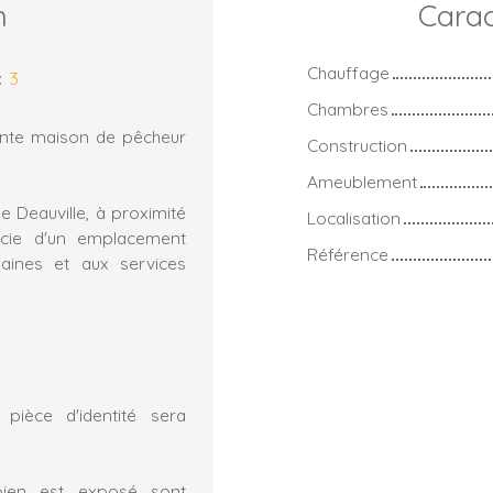
n
Carac
Chauffage
:
3
Chambres
ante maison de pêcheur
Construction
Ameublement
e Deauville, à proximité
Localisation
cie d'un emplacement
Référence
baines et aux services
pièce d'identité sera
bien est exposé sont