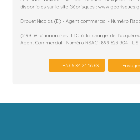
disponibles sur le site Géorisques : www.georisques.g
Drouet Nicolas (EI) - Agent commercial - Numéro Rsac
(2.99 % d'honoraires TTC à la charge de l'acquéreu
Agent Commercial - Numéro RSAC : 899 623 904 - LISI
+33 6 84 24 16 68
Envoyer