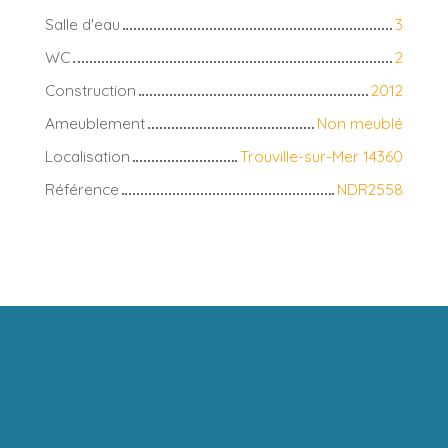
Salle d'eau
3
WC
2
Construction
2012
Ameublement
Non meublé
Localisation
Trouville-sur-Mer 14360
Référence
NDR2558