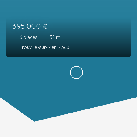
395 000
€
6
pièces
132
m²
Trouville-sur-Mer 14360