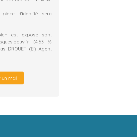
pièce d'identité sera
bien est exposé sont
sques.gouv.fr (4.53 %
olas DROUET (EI) Agent
 un mail