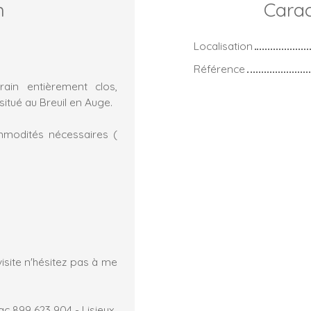
n
Carac
Localisation
Référence
ain entièrement clos,
situé au Breuil en Auge.
ommodités nécessaires (
site n'hésitez pas à me
c 899 623 904 - Lisieux