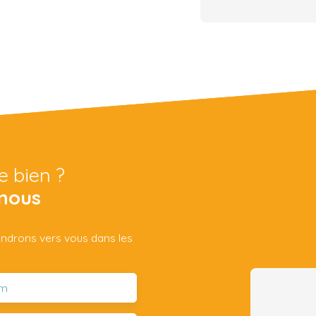
e bien ?
nous
iendrons vers vous dans les
m