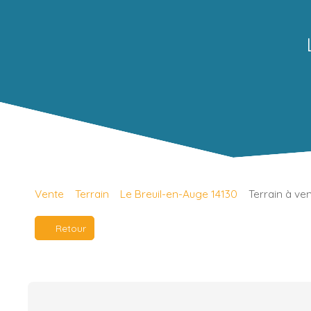
Vente
Terrain
Le Breuil-en-Auge 14130
Terrain à ve
Retour