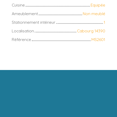
Cuisine
Equipée
Ameublement
Non meublé
Stationnement intérieur
1
Localisation
Cabourg 14390
Référence
MS2601