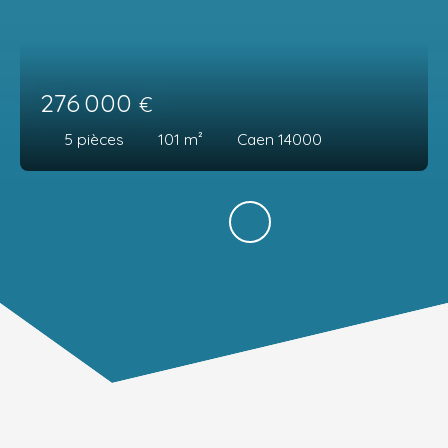
276 000
€
5
pièces
101
m²
Caen 14000