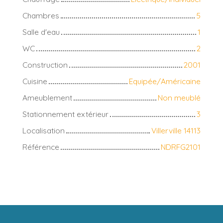
Chambres
5
Salle d'eau
1
WC
2
Construction
2001
Cuisine
Equipée/Américaine
Ameublement
Non meublé
Stationnement extérieur
3
Localisation
Villerville 14113
Référence
NDRFG2101