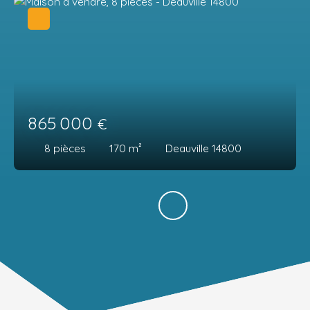
865 000
€
8
pièces
170
m²
Deauville 14800